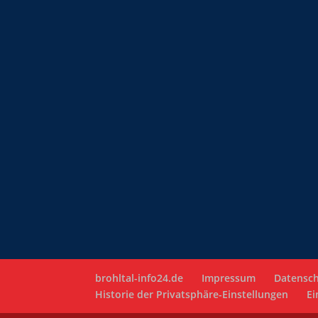
brohltal-info24.de
Impressum
Datensch
Historie der Privatsphäre-Einstellungen
Ei