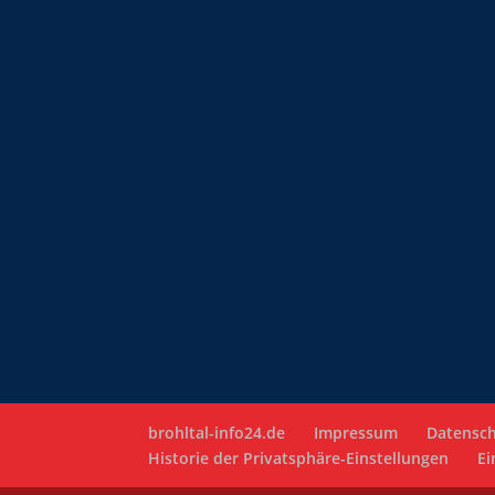
brohltal-info24.de
Impressum
Datensch
Historie der Privatsphäre-Einstellungen
Ei