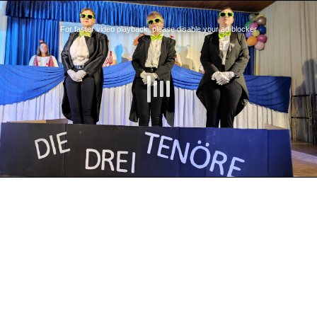
For faster video playback, please disable your ad blocker
Mobiler Browser erkannt, Video wird mit geringer Bandbreite
abgespielt.
Hier klicken für hohe Qualität
.